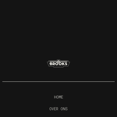
1960 Austin-Healey 3000 MK I Rally
HOME
OVER ONS