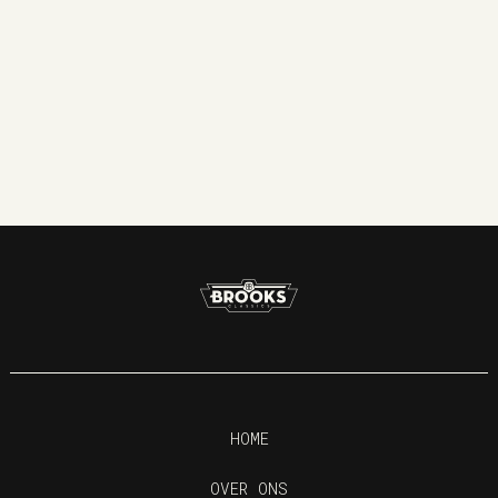
klassieke auto dromen. Wij nodigen u uit om
contact met ons op te nemen en deel uit te maken
van onze exclusieve wereld.
NEEM CONTACT OP
HOME
OVER ONS